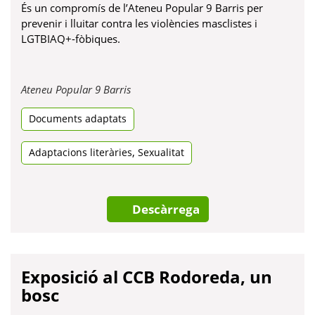
És un compromís de l’Ateneu Popular 9 Barris per
prevenir i lluitar contra les violències masclistes i
LGTBIAQ+-fòbiques.
Obre
Ateneu Popular 9 Barris
en
Documents adaptats
una
pestanya
nova
,
Adaptacions literàries
Sexualitat
Descàrrega
Exposició al CCB Rodoreda, un
bosc