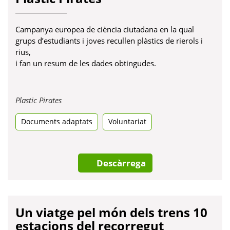
Campanya europea de ciència ciutadana en la qual
grups d’estudiants i joves recullen plàstics de rierols i
rius,
i fan un resum de les dades obtingudes.
Obre
Plastic Pirates
en
Documents adaptats
una
Voluntariat
pestanya
nova
Descàrrega
Un viatge pel món dels trens 10
estacions del recorregut