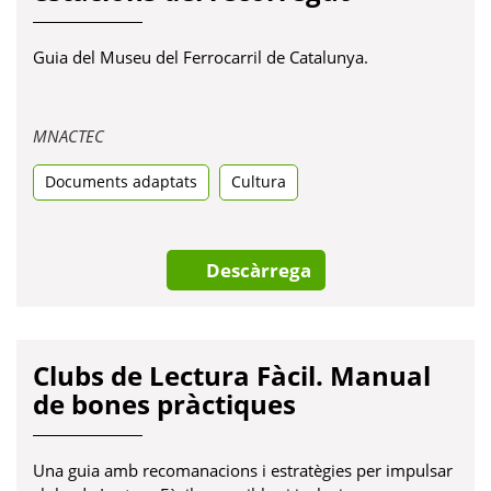
Guia del Museu del Ferrocarril de Catalunya.
Obre
MNACTEC
en
Documents adaptats
una
Cultura
pestanya
nova
Descàrrega
Clubs de Lectura Fàcil. Manual
de bones pràctiques
Una guia amb recomanacions i estratègies per impulsar