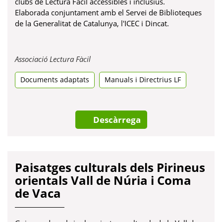
clubs de Lectura Fàcil accessibles i inclusius.
Elaborada conjuntament amb el Servei de Biblioteques
de la Generalitat de Catalunya, l'ICEC i Dincat.
Obre
Associació Lectura Fàcil
en
Documents adaptats
una
Manuals i Directrius LF
pestanya
nova
Descàrrega
Paisatges culturals dels Pirineus
orientals Vall de Núria i Coma
de Vaca