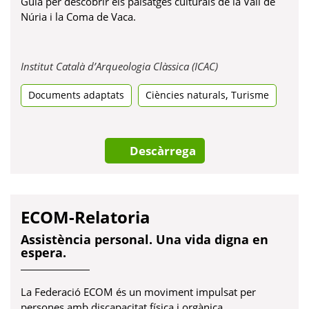
Guia per descobrir els paisatges culturals de la Vall de
Núria i la Coma de Vaca.
Obre
Institut Català d’Arqueologia Clàssica (ICAC)
en
,
Documents adaptats
Ciències naturals
una
Turisme
pestanya
nova
Descàrrega
ECOM-Relatoria
Assistència personal. Una vida digna en
espera.
La Federació ECOM és un moviment impulsat per
persones amb discapacitat física i orgànica.