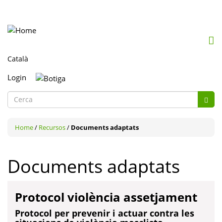
Mob
me
togg
Login
Formulari
Cerc
de
Cerca
cerca
Home
/
Recursos
/
Documents adaptats
Documents adaptats
Protocol violència assetjament
Protocol per prevenir i actuar contra les