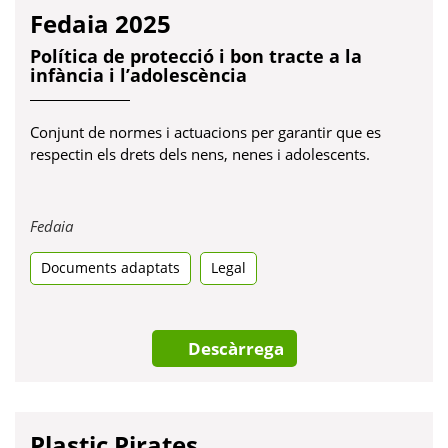
Fedaia 2025
Política de protecció i bon tracte a la
infància i l’adolescència
Conjunt de normes i actuacions per garantir que es
respectin els drets dels nens, nenes i adolescents.
Obre
Fedaia
en
Documents adaptats
una
Legal
pestanya
nova
Descàrrega
Plastic Pirates