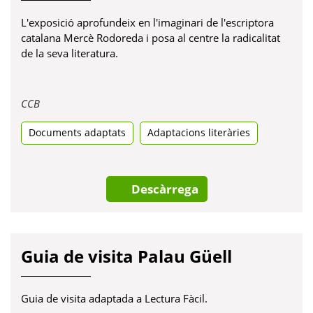
L'exposició aprofundeix en l'imaginari de l'escriptora
catalana Mercè Rodoreda i posa al centre la radicalitat
de la seva literatura.
Obre
CCB
en
Documents adaptats
una
Adaptacions literàries
pestanya
nova
Descàrrega
Guia de visita Palau Güell
Guia de visita adaptada a Lectura Fàcil.