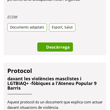
Obre
ECOM
en
,
Documents adaptats
una
Esport
Salut
pestanya
nova
Descàrrega
Protocol
davant les violències masclistes i
LGTBIAQ+ -fòbiques a l’Ateneu Popular 9
Barris
Aquest protocol és un document que explica com actuar
davant situacions de violència.