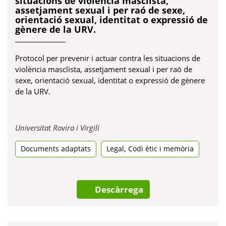
situacions de violència masclista,
assetjament sexual i per raó de sexe,
orientació sexual, identitat o expressió de
gènere de la URV.
Protocol per prevenir i actuar contra les situacions de
violència masclista, assetjament sexual i per raó de
sexe, orientació sexual, identitat o expressió de gènere
de la URV.
Obre
Universitat Rovira i Virgili
en
,
Documents adaptats
una
Legal
Codi ètic i memòria
pestanya
nova
Descàrrega