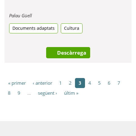
Obre
Palau Güell
en
Documents adaptats
una
Cultura
pestanya
nova
Descàrrega
« primer
‹ anterior
1
2
3
4
5
6
7
8
9
…
següent ›
últim »