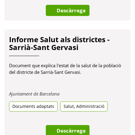
Descàrrega
Informe Salut als districtes -
Sarrià-Sant Gervasi
Document que explica l'estat de la salut de la població
del districte de Sarrià-Sant Gervasi.
Obre
Ajuntament de Barcelona
en
,
Documents adaptats
una
Salut
Administració
pestanya
nova
Descàrrega