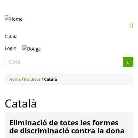
Mob
me
togg
Login
Formulari
de
Cerca
cerca
Home
/
Recursos
/
Català
Català
Eliminació de totes les formes
de discriminació contra la dona