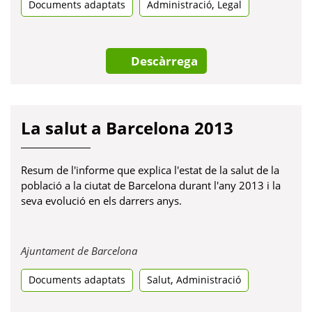
,
Documents adaptats
una
Administració
Legal
pestanya
nova
Descàrrega
La salut a Barcelona 2013
Resum de l'informe que explica l'estat de la salut de la
població a la ciutat de Barcelona durant l'any 2013 i la
seva evolució en els darrers anys.
Obre
Ajuntament de Barcelona
en
,
Documents adaptats
una
Salut
Administració
pestanya
nova