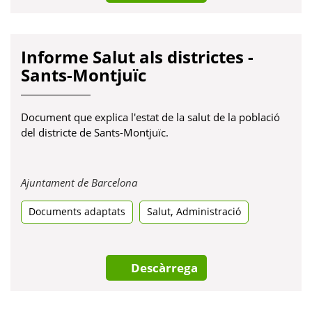
Informe Salut als districtes -
Sants-Montjuïc
Document que explica l'estat de la salut de la població
del districte de Sants-Montjuïc.
Obre
Ajuntament de Barcelona
en
,
Documents adaptats
una
Salut
Administració
pestanya
nova
Descàrrega