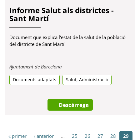
Informe Salut als districtes -
Sant Martí
Document que explica l'estat de la salut de la població
del districte de Sant Martí.
Obre
Ajuntament de Barcelona
en
,
Documents adaptats
una
Salut
Administració
pestanya
nova
Descàrrega
« primer
‹ anterior
…
25
26
27
28
29