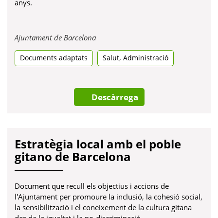
anys.
Obre
Ajuntament de Barcelona
en
,
Documents adaptats
una
Salut
Administració
pestanya
nova
Descàrrega
Estratègia local amb el poble
gitano de Barcelona
Document que recull els objectius i accions de
l'Ajuntament per promoure la inclusió, la cohesió social,
la sensibilització i el coneixement de la cultura gitana
des de la igualtat i la no-discriminació.