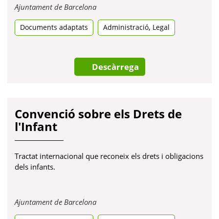
Obre
Ajuntament de Barcelona
en
,
Documents adaptats
una
Administració
Legal
pestanya
nova
Descàrrega
Convenció sobre els Drets de
l'Infant
Tractat internacional que reconeix els drets i obligacions
dels infants.
Obre
Ajuntament de Barcelona
en