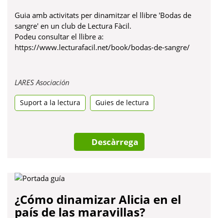
Guia amb activitats per dinamitzar el llibre 'Bodas de
sangre' en un club de Lectura Fàcil.
Podeu consultar el llibre a:
https://www.lecturafacil.net/book/bodas-de-sangre/
Obre
LARES Asociación
en
Suport a la lectura
una
Guies de lectura
pestanya
nova
Descàrrega
¿Cómo dinamizar Alicia en el
país de las maravillas?