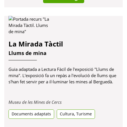
La Mirada Tàctil
Llums de mina
Guia adaptada a Lectura Fàcil de l'exposició "Llums de
mina". L'exposició fa un repàs a l'evolució de llums que
s'han fet servir per a il·luminar les mines al Berguedà.
Obre
Museu de les Mines de Cercs
en
,
Documents adaptats
Cultura
una
Turisme
pestanya
nova