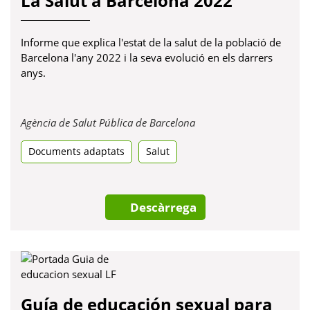
La Salut a Barcelona 2022
Informe que explica l'estat de la salut de la població de
Barcelona l'any 2022 i la seva evolució en els darrers
anys.
Obre
Agència de Salut Pública de Barcelona
en
Documents adaptats
Salut
una
pestanya
nova
Descàrrega
Guía de educación sexual para