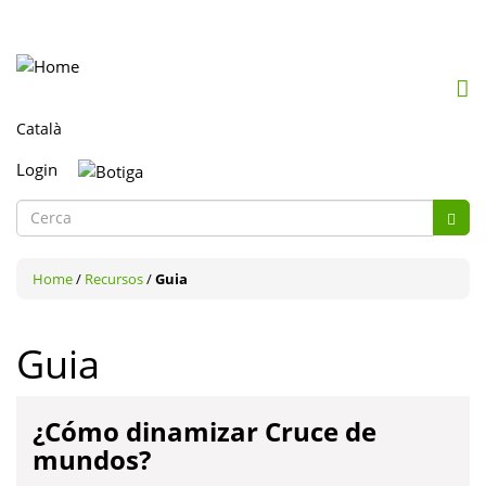
Mob
me
togg
Login
Formulari
Cerc
de
Cerca
cerca
Home
/
Recursos
/
Guia
Guia
¿Cómo dinamizar Cruce de
mundos?