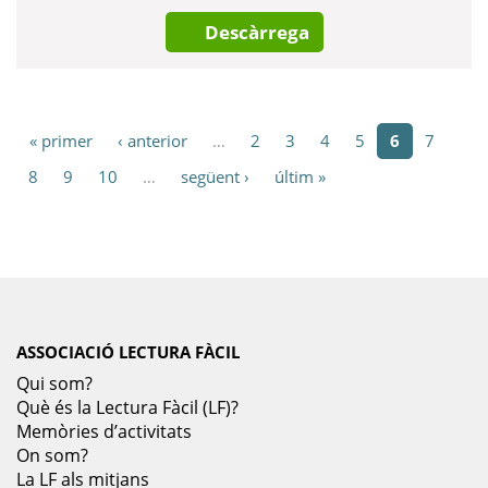
Descàrrega
« primer
‹ anterior
…
2
3
4
5
6
7
8
9
10
…
següent ›
últim »
ASSOCIACIÓ LECTURA FÀCIL
Qui som?
Què és la Lectura Fàcil (LF)?
Memòries d’activitats
On som?
La LF als mitjans