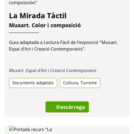
La Mirada Tàctil
Muxart. Color i composició
Guia adaptada a Lectura Fàcil de l'exposició "Muxart.
Espai d’Art i Creació Contemporanis".
Obre
Muxart. Espai d’Art i Creació Contemporanis
en
,
Documents adaptats
Cultura
Turisme
una
pestanya
nova
Descàrrega