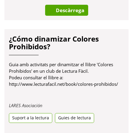
Descàrrega
¿Cómo dinamizar Colores
Prohibidos?
Guia amb activitats per dinamitzar el llibre 'Colores
Prohibidos' en un club de Lectura Fàcil.
Podeu consultar el llibre a:
http://www.lecturafacil.net/book/colores-prohibidos/
Obre
LARES Asociación
en
Suport a la lectura
una
Guies de lectura
pestanya
nova