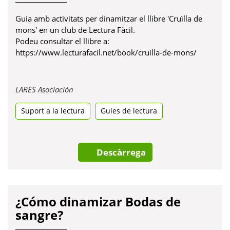
Guia amb activitats per dinamitzar el llibre 'Cruïlla de
mons' en un club de Lectura Fàcil.
Podeu consultar el llibre a:
https://www.lecturafacil.net/book/cruilla-de-mons/
Obre
LARES Asociación
en
Suport a la lectura
una
Guies de lectura
pestanya
nova
Descàrrega
¿Cómo dinamizar Bodas de
sangre?