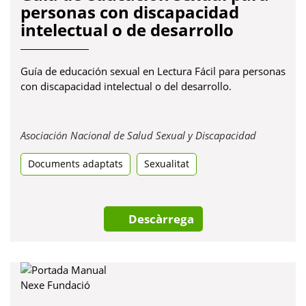
personas con discapacidad
intelectual o de desarrollo
Guía de educación sexual en Lectura Fácil para personas
con discapacidad intelectual o del desarrollo.
Obre
Asociación Nacional de Salud Sexual y Discapacidad
en
Documents adaptats
Sexualitat
una
pestanya
nova
Descàrrega