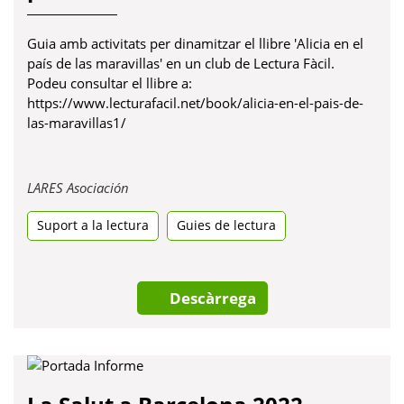
Guia amb activitats per dinamitzar el llibre 'Alicia en el
país de las maravillas' en un club de Lectura Fàcil.
Podeu consultar el llibre a:
https://www.lecturafacil.net/book/alicia-en-el-pais-de-
las-maravillas1/
Obre
LARES Asociación
en
Suport a la lectura
una
Guies de lectura
pestanya
nova
Descàrrega