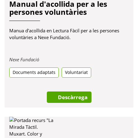
Manual d'acollida per a les
persones voluntàries
Manua d'acollida en Lectura Fàcil per a les persones
voluntàries a Nexe Fundació.
Obre
Nexe Fundació
en
Documents adaptats
una
Voluntariat
pestanya
nova
Descàrrega